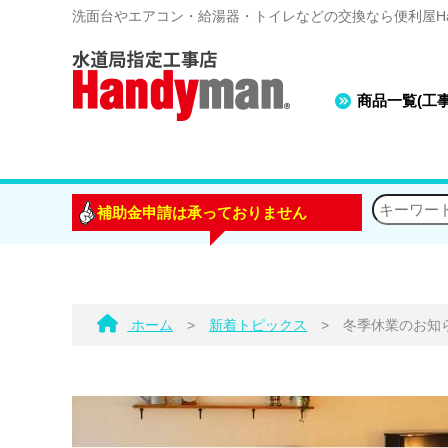
洗面台やエアコン・給湯器・トイレなどの交換なら便利屋Han
商品一覧(工
補助金申請は承っておりません
ホーム
>
新着トピックス
>
冬季休業のお知