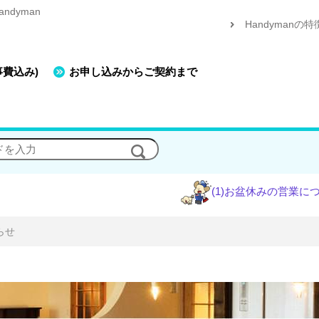
dyman
Handymanの特
事費込み)
お申し込みからご契約まで
(1)お盆休みの営業について
(2
らせ