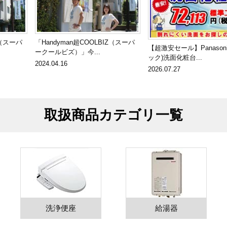
Z（スーパ
「Handyman超COOLBIZ（スーパ
【超激安セール】Panason
ークールビズ）」今...
ック)洗面化粧台...
2024.04.16
2026.07.27
取扱商品カテゴリ一覧
洗浄便座
給湯器