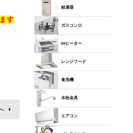
給湯器
ます
ガスコンロ
IHヒーター
レンジフード
食洗機
水栓金具
へ
エアコン