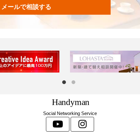
メールで相談する
H
a
n
d
y
m
a
n
Social Networking Service