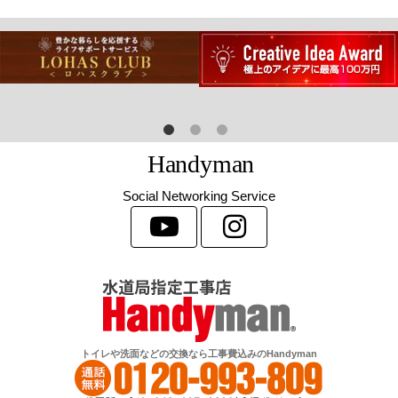
H
a
n
d
y
m
a
n
Social Networking Service
トイレや洗面などの交換なら工事費込みのHandyman