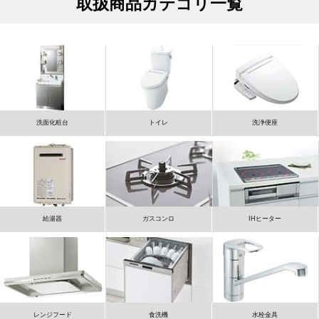
取扱商品カテゴリ一覧
洗面化粧台
トイレ
洗浄便座
給湯器
ガスコンロ
IHヒーター
レンジフード
食洗機
水栓金具